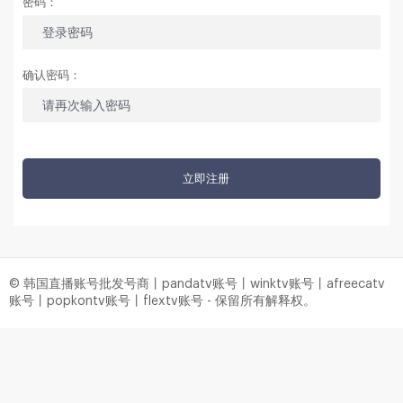
密码：
确认密码：
立即注册
© 韩国直播账号批发号商丨pandatv账号丨winktv账号丨afreecatv
账号丨popkontv账号丨flextv账号 - 保留所有解释权。